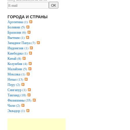
ГОРОДА И СТРАНЫ
Аргентина (1)
Боливия (5)
Бразилия (6)
Вьетнам (1)
Западное Папуа (7)
Индонезия (1)
Камбоджа (1)
Китай (8)
Колумбия (4)
Малайзия (5)
Мексика (1)
Непал (13)
Перу (2)
Сингапур (1)
Таиланд (18)
Филиппины (35)
Чили (2)
Эквадор (1)