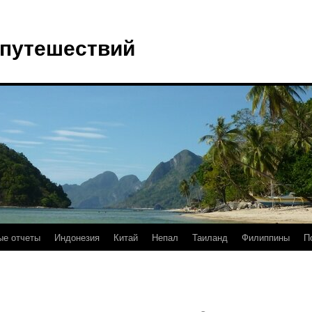
 путешествий
е отчеты
Индонезия
Китай
Непал
Таиланд
Филиппины
П