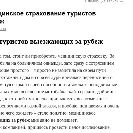
Следующие записи
→
цинское страхование туристов
еж
ьяна
туристов выезжающих за рубеж
о том, стоит ли приобретать медицинскую страховку. За
была на больничном однажды, зато сразу с сотрясением
роще простого – я просто не заметила на своем пути
ухэтажный дом и со всей дури врезалась переносицей о
мятуя о такой своей способности атаковать неподвижные
планах у меня освоение мотобайка, кайтсерфинг, дайвинг,
ща, к которой нужно еще привыкнуть, всевозможные
реносчиками разной заразы, и вообще, незнакомая и очень
но чего ожидать – стало понятно: медицинское
ющих за рубеж
мне явно не помешает.
й компанией, пришлось провести целое исследование.