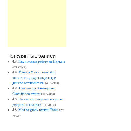
ПОПУЛЯРНЫЕ ЗАПИСИ
4.9
:
Как я искала работу на Пхукете
(69 votes)
4.8
:
Манила Филиппины. Что
посмотреть, куда сходить, где
дешево остановиться.
(41 votes)
4.9
:
Трек вокруг Аннапурны.
Сколько это стоит?
(41 votes)
4.8
:
Поплавать с акулами и чуть не
умереть от счастья!
(31 votes)
4.8
:
Мал да удал - вулкан Тааль
(29
votes)