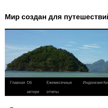
Мир создан для путешестви
Главная
Об
Ежемесячные
Индонезия
Ки
авторе
отчеты