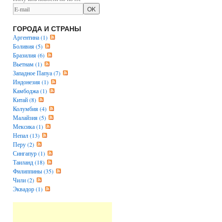
ГОРОДА И СТРАНЫ
Аргентина (1)
Боливия (5)
Бразилия (6)
Вьетнам (1)
Западное Папуа (7)
Индонезия (1)
Камбоджа (1)
Китай (8)
Колумбия (4)
Малайзия (5)
Мексика (1)
Непал (13)
Перу (2)
Сингапур (1)
Таиланд (18)
Филиппины (35)
Чили (2)
Эквадор (1)