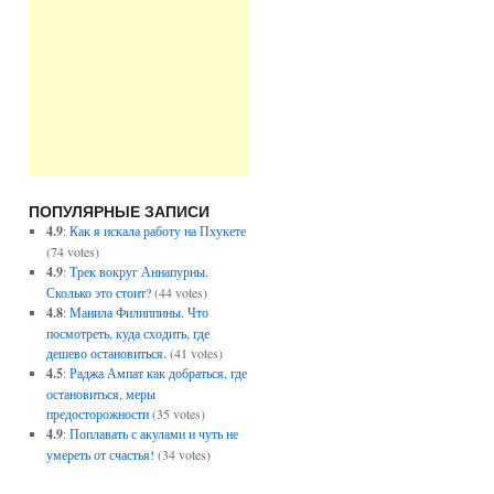
ПОПУЛЯРНЫЕ ЗАПИСИ
4.9
:
Как я искала работу на Пхукете
(74 votes)
4.9
:
Трек вокруг Аннапурны.
Сколько это стоит?
(44 votes)
4.8
:
Манила Филиппины. Что
посмотреть, куда сходить, где
дешево остановиться.
(41 votes)
4.5
:
Раджа Ампат как добраться, где
остановиться, меры
предосторожности
(35 votes)
4.9
:
Поплавать с акулами и чуть не
умереть от счастья!
(34 votes)