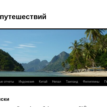
 путешествий
е отчеты
Индонезия
Китай
Непал
Таиланд
Филиппины
П
иски