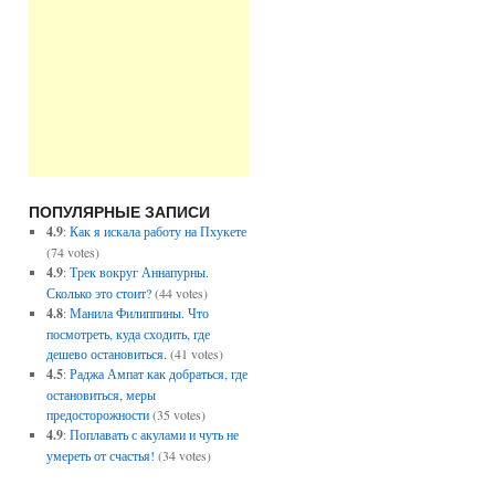
ПОПУЛЯРНЫЕ ЗАПИСИ
4.9
:
Как я искала работу на Пхукете
(74 votes)
4.9
:
Трек вокруг Аннапурны.
Сколько это стоит?
(44 votes)
4.8
:
Манила Филиппины. Что
посмотреть, куда сходить, где
дешево остановиться.
(41 votes)
4.5
:
Раджа Ампат как добраться, где
остановиться, меры
предосторожности
(35 votes)
4.9
:
Поплавать с акулами и чуть не
умереть от счастья!
(34 votes)