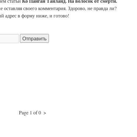
Ко Панган Таиланд. На волосок от смерти.
ием статьи
не оставляя своего комментария. Здорово, не правда ли?
й адрес в форму ниже, и готово!
Page 1 of 0
>