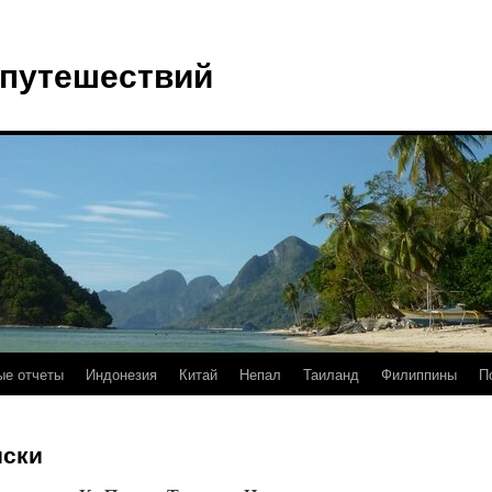
 путешествий
е отчеты
Индонезия
Китай
Непал
Таиланд
Филиппины
П
иски