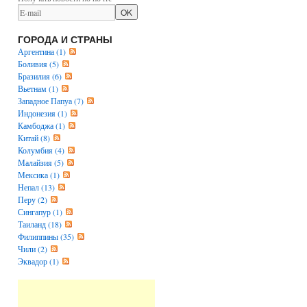
ГОРОДА И СТРАНЫ
Аргентина (1)
Боливия (5)
Бразилия (6)
Вьетнам (1)
Западное Папуа (7)
Индонезия (1)
Камбоджа (1)
Китай (8)
Колумбия (4)
Малайзия (5)
Мексика (1)
Непал (13)
Перу (2)
Сингапур (1)
Таиланд (18)
Филиппины (35)
Чили (2)
Эквадор (1)