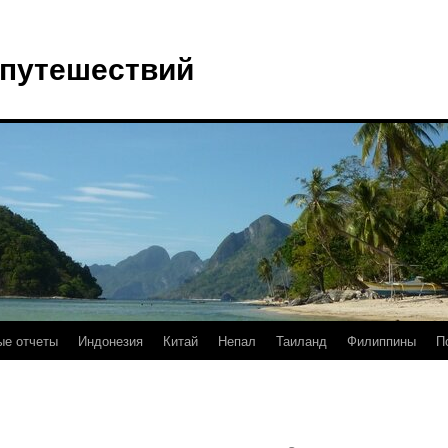
 путешествий
е отчеты
Индонезия
Китай
Непал
Таиланд
Филиппины
П