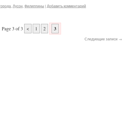
города
,
Лусон
,
Филиппины
|
Добавить комментарий
3
Page 3 of 3
<
1
2
Следующие записи
→