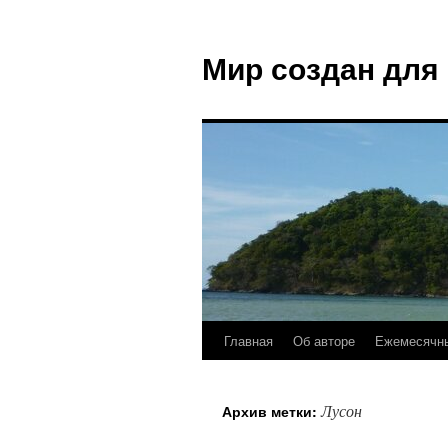
Мир создан для
Главная
Об авторе
Ежемесячны
Лусон
Архив метки: