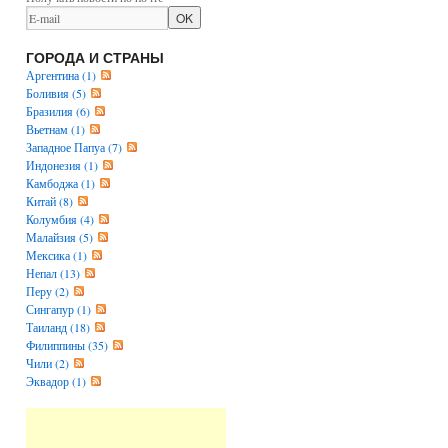
ГОРОДА И СТРАНЫ
Аргентина (1)
Боливия (5)
Бразилия (6)
Вьетнам (1)
Западное Папуа (7)
Индонезия (1)
Камбоджа (1)
Китай (8)
Колумбия (4)
Малайзия (5)
Мексика (1)
Непал (13)
Перу (2)
Сингапур (1)
Таиланд (18)
Филиппины (35)
Чили (2)
Эквадор (1)