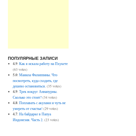
ПОПУЛЯРНЫЕ ЗАПИСИ
4.9
:
Как я искала работу на Пхукете
(63 votes)
5.0
:
Манила Филиппины. Что
посмотреть, куда сходить, где
дешево остановиться.
(35 votes)
4.9
:
Трек вокруг Аннапурны.
Сколько это стоит?
(34 votes)
4.8
:
Поплавать с акулами и чуть не
умереть от счастья!
(29 votes)
4.7
:
На байдарке в Папуа
Индонезия. Часть 2.
(23 votes)