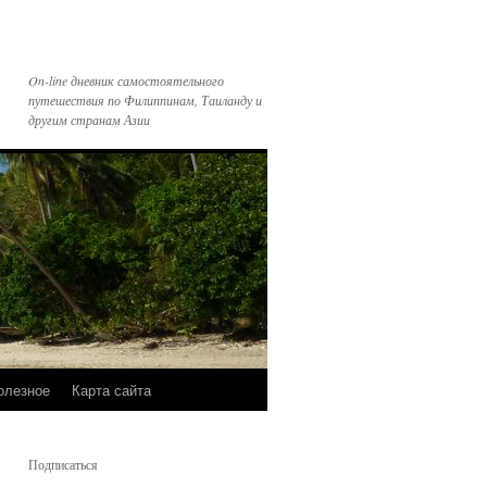
On-line дневник самостоятельного
путешествия по Филиппинам, Таиланду и
другим странам Азии
олезное
Карта сайта
Подписаться