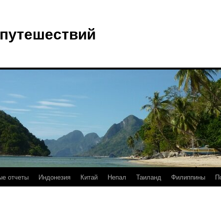
 путешествий
е отчеты
Индонезия
Китай
Непал
Таиланд
Филиппины
П