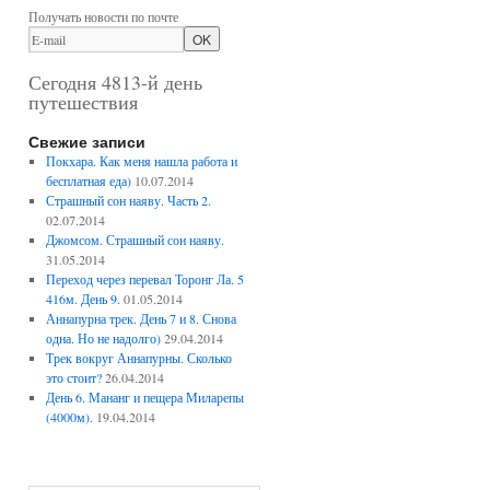
Получать новости по почте
Сегодня 4813-й день
путешествия
Свежие записи
Покхара. Как меня нашла работа и
бесплатная еда)
10.07.2014
Страшный сон наяву. Часть 2.
02.07.2014
Джомсом. Страшный сон наяву.
31.05.2014
Переход через перевал Торонг Ла. 5
416м. День 9.
01.05.2014
Аннапурна трек. День 7 и 8. Снова
одна. Но не надолго)
29.04.2014
Трек вокруг Аннапурны. Сколько
это стоит?
26.04.2014
День 6. Мананг и пещера Миларепы
(4000м).
19.04.2014