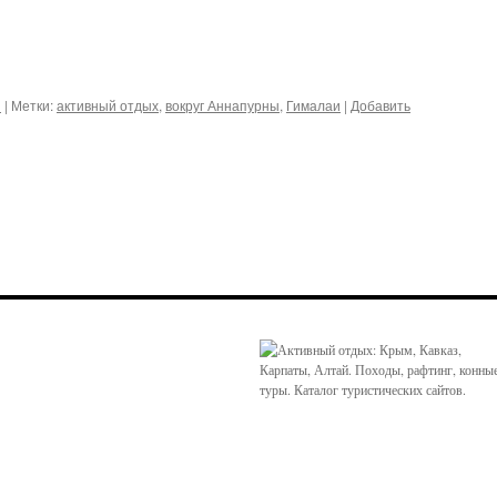
ы
|
Метки:
активный отдых
,
вокруг Аннапурны
,
Гималаи
|
Добавить