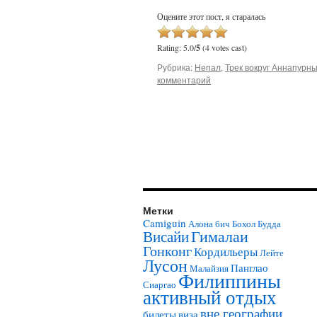
Оцените этот пост, я старалась
Rating: 5.0/
5
(4 votes cast)
Рубрика:
Непал
,
Трек вокруг Аннапурн
комментарий
Метки
Camiguin
Алона бич
Бохол
Будда
Гималаи
Висайи
Гонконг
Кордильеры
Лейте
Лусон
Панглао
Малайзия
Филиппины
Сиаргао
активный отдых
вне географии
билеты
виза