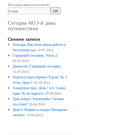
Получать новости по почте
Сегодня 4813-й день
путешествия
Свежие записи
Покхара. Как меня нашла работа и
бесплатная еда)
10.07.2014
Страшный сон наяву. Часть 2.
02.07.2014
Джомсом. Страшный сон наяву.
31.05.2014
Переход через перевал Торонг Ла. 5
416м. День 9.
01.05.2014
Аннапурна трек. День 7 и 8. Снова
одна. Но не надолго)
29.04.2014
Трек вокруг Аннапурны. Сколько
это стоит?
26.04.2014
День 6. Мананг и пещера Миларепы
(4000м).
19.04.2014