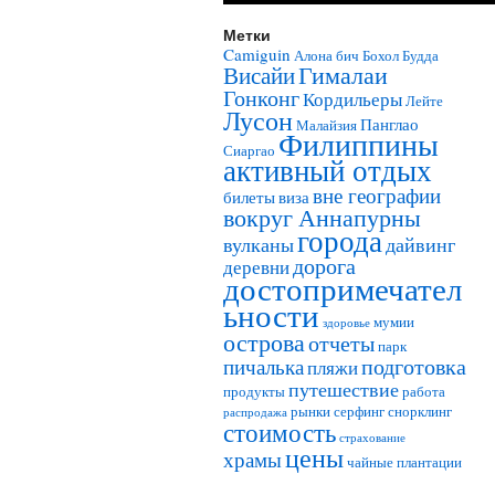
Метки
Camiguin
Алона бич
Бохол
Будда
Гималаи
Висайи
Гонконг
Кордильеры
Лейте
Лусон
Панглао
Малайзия
Филиппины
Сиаргао
активный отдых
вне географии
билеты
виза
вокруг Аннапурны
города
вулканы
дайвинг
дорога
деревни
достопримечател
ьности
мумии
здоровье
острова
отчеты
парк
подготовка
пичалька
пляжи
путешествие
продукты
работа
рынки
серфинг
снорклинг
распродажа
стоимость
страхование
цены
храмы
чайные плантации