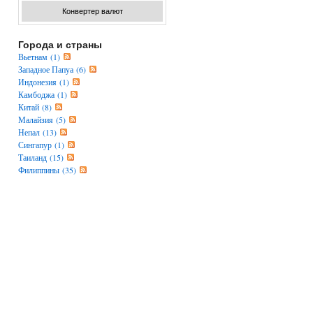
Конвертер валют
Города и страны
Вьетнам (1)
Западное Папуа (6)
Индонезия (1)
Камбоджа (1)
Китай (8)
Малайзия (5)
Непал (13)
Сингапур (1)
Таиланд (15)
Филиппины (35)