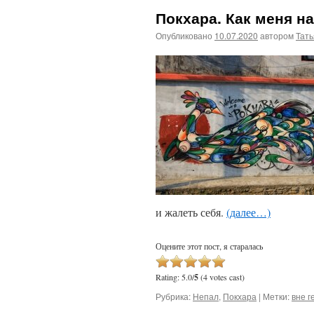
Покхара. Как меня н
Опубликовано
10.07.2020
автором
Тат
и жалеть себя.
(далее…)
Оцените этот пост, я старалась
Rating: 5.0/
5
(4 votes cast)
Рубрика:
Непал
,
Покхара
|
Метки:
вне г