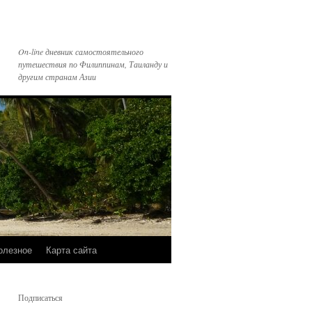
On-line дневник самостоятельного
путешествия по Филиппинам, Таиланду и
другим странам Азии
олезное
Карта сайта
Подписаться