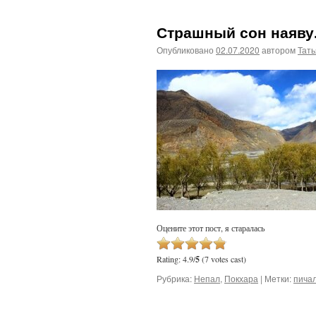
Страшный сон наяву.
Опубликовано
02.07.2020
автором
Тат
Оцените этот пост, я старалась
Rating: 4.9/
5
(7 votes cast)
Рубрика:
Непал
,
Покхара
|
Метки:
пича