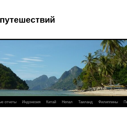
 путешествий
е отчеты
Индонезия
Китай
Непал
Таиланд
Филиппины
П