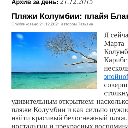
21.12.2015
Архив за день:
Пляжи Колумбии: плайя Блан
Опубликовано
21.12.2021
автором
Татьяна
Я сейча
Марта 
Колумб
Карибс
несколь
знойно
соверш
столкну
удивительным открытием: наскольк
пляжи Колумбии и как сильно нужно
найти красивый белоснежный пляж.
ностальгии и прекрасных воспомин