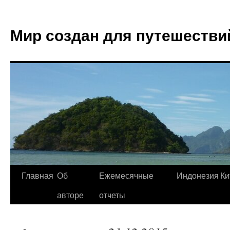
Мир создан для путешестви
Главная
Об
Ежемесячные
Индонезия
Ки
авторе
отчеты