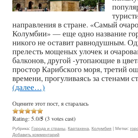
популя
турист
направления в стране. «Самый очар
Колумбии» — еще одно название гор
никого не оставит равнодушным. Од
прелесть мощеных улочек и очаров
балконов, другой -утопающие в цве
простор Карибского моря, третий о
времени, прогуливаясь за стенами с
(далее…)
Оцените этот пост, я старалась
5
Rating: 5.0/
(3 votes cast)
Рубрика:
Города и страны
,
Картахена
,
Колумбия
|
Метки:
гор
Добавить комментарий