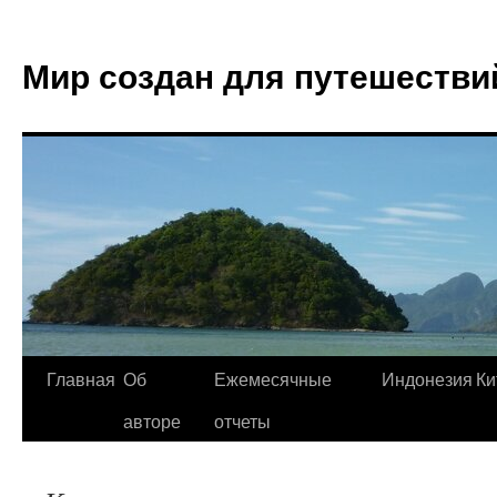
Мир создан для путешестви
Главная
Об
Ежемесячные
Индонезия
Ки
авторе
отчеты