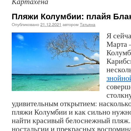
Картахена
Пляжи Колумбии: плайя Блан
Опубликовано
21.12.2021
автором
Татьяна
Я сейча
Марта 
Колумб
Карибс
несколь
знойно
соверш
столкну
удивительным открытием: наскольк
пляжи Колумбии и как сильно нужно
найти красивый белоснежный пляж.
ностальгии и прекрасных воспомин