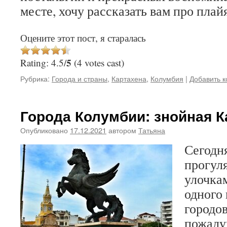
месте, хочу рассказать вам про плай
Оцените этот пост, я старалась
5
Rating: 4.5/
(4 votes cast)
Рубрика:
Города и страны
,
Картахена
,
Колумбия
|
Добавить 
Города Колумбии: знойная К
Опубликовано
17.12.2021
автором
Татьяна
Сегодн
прогул
улочка
одного
городо
пожалу