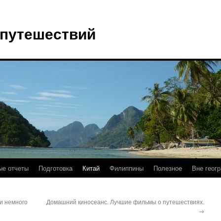
 путешествий
е отчеты
Подготовка
Китай
Филиппины
Полезное
Вне геог
 и немного
Домашний киносеанс. Лучшие фильмы о путешествиях.
→