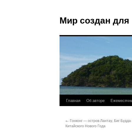
Мир создан для
Главная
Об авторе
Ежемесячны
←
Гонконг — остров Лантау, Биг Будда
Китайского Нового Года