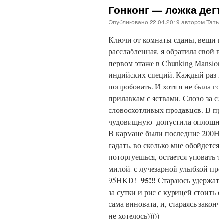
Гонконг — ложка дег
Опубликовано
22.04.2019
автором
Тат
Ключи от комнаты сданы, вещи 
расслабленная, я обратила свой 
первом этаже в Chunking Mansio
индийских специй. Каждый раз п
попробовать. И хотя я не была г
прилавкам с яствами. Слово за с
словоохотливых продавцов.
В п
чудовищную допустила оплошнос
В кармане были последние 200HK
гадать, во сколько мне обойдетс
поторгуешься, остается уповать
милой, с лучезарной улыбкой пр
95!!!
95HKD!
Стараюсь удержать
за сутки и рис с курицей стоить
сама виновата, и, стараясь закон
не хотелось)))))