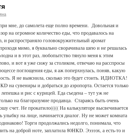
тя
ьяна
при мне, до самолета еще полно времени. Довольная и
взор на огромное количество еды, что продавалось на
n, и распространяло головокружительный аромат
роходя мимо, я буквально сворачивала шею и не решалась
олодна и в этот раз, любопытство тянуло меня к этим
лово, и вот я уже сижу за столиком, отвечаю на расспросы
роцессе поглощения еды, я аж поперхнулась, поняв, какую
ть. Я не выяснила, сколько это будет стоить. ИДИОТКА!
D на сувениры и добраться до аэропорта. Остается только
я лепешка и рис с курицей. Еда съедена – тут уж не
 только на благоразумие продавца. Стараясь быть очень
ошу счет. Не прокатило((((( На калькуляторе высвечивается
 улыбку на лице, начинается диалог. Ну не может комната
 одинаково! Торги продолжались недолго, понимала, что
чить на доброй ноте, заплатила 80HKD. Эээээх, а есть-то и