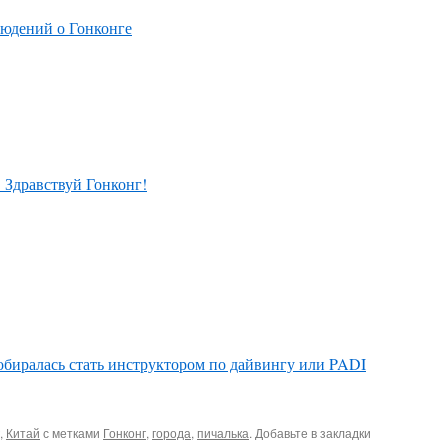
людений о Гонконге
 Здравствуй Гонконг!
собиралась стать инструктором по дайвингу или PADI
,
Китай
с метками
Гонконг
,
города
,
пичалька
. Добавьте в закладки