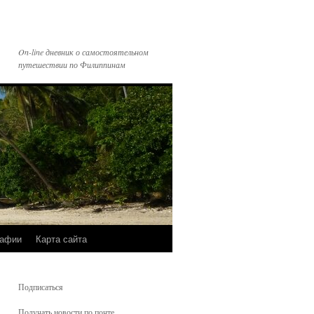
On-line дневник о самостоятельном
путешествии по Филиппинам
рафии
Карта сайта
Подписаться
Получать новости по почте