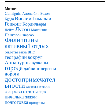
Метки
Camiguin
Алона бич
Бохол
Висайи
Гималаи
Будда
Гонконг
Кордильеры
Лусон
Лейте
Малайзия
Панглао
Сиаргао
Филиппины
активный отдых
вне
билеты
виза
вокруг
географии
Аннапурны
вулканы
города
дайвинг
деревни
дорога
достопримечател
ьности
мумии
здоровье
острова
отчеты
парк
пичалька
пляжи
подготовка
продукты