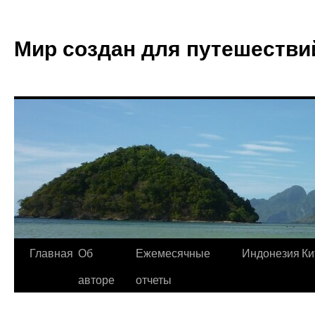
Мир создан для путешестви
Главная
Об
Ежемесячные
Индонезия
Ки
авторе
отчеты