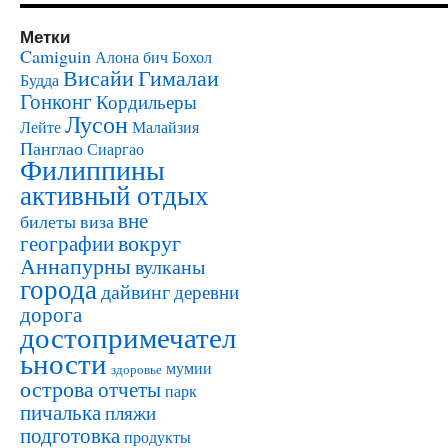
Метки
Camiguin
Алона бич
Бохол
Висайи
Гималаи
Будда
Гонконг
Кордильеры
Лусон
Лейте
Малайзия
Панглао
Сиаргао
Филиппины
активный отдых
вне
билеты
виза
вокруг
географии
Аннапурны
вулканы
города
дайвинг
деревни
дорога
достопримечател
ьности
мумии
здоровье
острова
отчеты
парк
пичалька
пляжи
подготовка
продукты