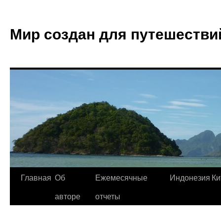
Мир создан для путешестви
Главная
Об
Ежемесячные
Индонезия
Ки
авторе
отчеты