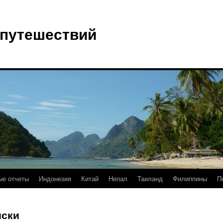
 путешествий
е отчеты
Индонезия
Китай
Непал
Таиланд
Филиппины
П
иски