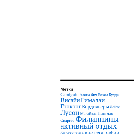
Метки
Camiguin
Алона бич
Бохол
Будда
Гималаи
Висайи
Гонконг
Кордильеры
Лейте
Лусон
Панглао
Малайзия
Филиппины
Сиаргао
активный отдых
вне географии
билеты
виза