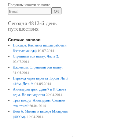
Получать новости по почте
Сегодня 4812-й день
путешествия
Свежие записи
Покхара. Как меня нашла работа и
бесплатная еда)
10.07.2014
Страшный сон наяву. Часть 2.
02.07.2014
Джомсом. Страшный сон наяву.
31.05.2014
Переход через перевал Торонг Ла. 5
416м. День 9.
01.05.2014
Аннапурна трек. День 7 и 8. Снова
одна. Но не надолго)
29.04.2014
Трек вокруг Аннапурны. Сколько
это стоит?
26.04.2014
День 6. Мананг и пещера Миларепы
(4000м).
19.04.2014