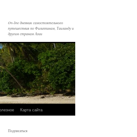
On-line дневник самостоятельного
путешествия по Филиппинам, Таиланду и
другим странам Азии
олезное
Карта сайта
Подписаться