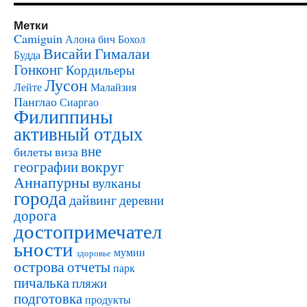
Метки
Camiguin
Алона бич
Бохол
Висайи
Гималаи
Будда
Гонконг
Кордильеры
Лусон
Лейте
Малайзия
Панглао
Сиаргао
Филиппины
активный отдых
вне
билеты
виза
вокруг
географии
Аннапурны
вулканы
города
дайвинг
деревни
дорога
достопримечател
ьности
мумии
здоровье
острова
отчеты
парк
пичалька
пляжи
подготовка
продукты