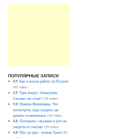
ПОПУЛЯРНЫЕ ЗАПИСИ
4.9
:
Как я искала работу на Пхукете
(65 votes)
4.9
:
Трек вокруг Аннапурны.
Сколько это стоит?
(36 votes)
5.0
:
Манила Филиппины. Что
посмотреть, куда сходить, где
дешево остановиться.
(36 votes)
4.8
:
Поплавать с акулами и чуть не
умереть от счастья!
(29 votes)
4.8
:
Мал да удал - вулкан Тааль
(24