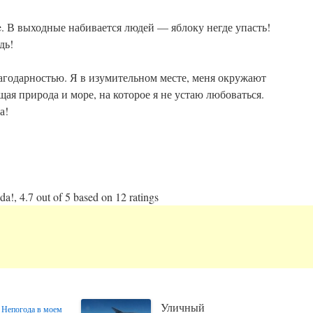
. В выходные набивается людей — яблоку негде упасть!
дь!
агодарностью. Я в изумительном месте, меня окружают
ая природа и море, на которое я не устаю любоваться.
а!
nda!
,
4.7
out of
5
based on
12
ratings
Уличный
Непогода в моем