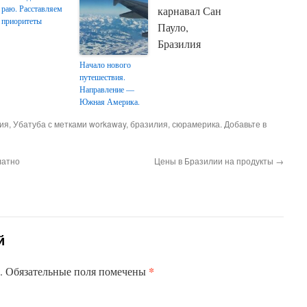
раю. Расставляем
карнавал Сан
приоритеты
Пауло,
Бразилия
Начало нового
путешествия.
Направление —
Южная Америка.
ия, Убатуба с метками workaway, бразилия, сюрамерика. Добавьте в
латно
Цены в Бразилии на продукты
→
й
*
н. Обязательные поля помечены