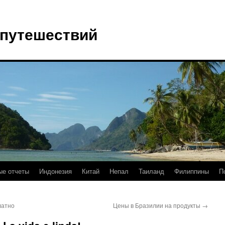
 путешествий
е отчеты
Индонезия
Китай
Непал
Таиланд
Филиппины
П
латно
Цены в Бразилии на продукты
→