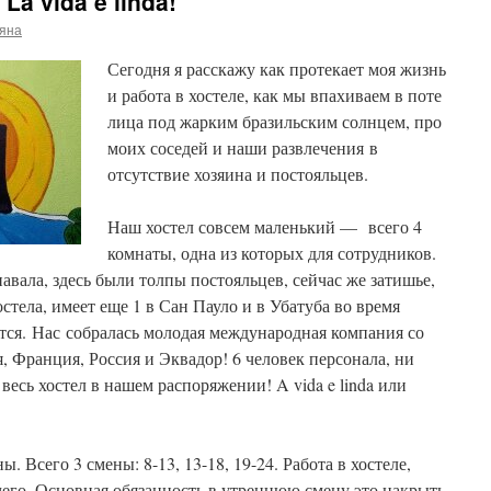
La vida e linda!
ьяна
Сегодня я расскажу как протекает моя жизнь
и работа в хостеле, как мы впахиваем в поте
лица под жарким бразильским солнцем, про
моих соседей и наши развлечения в
отсутствие хозяина и постояльцев.
Наш хостел совсем маленький — всего 4
комнаты, одна из которых для сотрудников.
авала, здесь были толпы постояльцев, сейчас же затишье,
остела, имеет еще 1 в Сан Пауло и в Убатуба во время
ется. Нас собралась молодая международная компания со
, Франция, Россия и Эквадор! 6 человек персонала, ни
 весь хостел в нашем распоряжении! A vida e linda или
 Всего 3 смены: 8-13, 13-18, 19-24. Работа в хостеле,
чего. Основная обязанность в утреннюю смену это накрыть