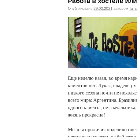
Работа в хостеле или 
Опубликовано
29.03.2021
автором
Тат
Еще неделю назад, во время карн
клиентов нет. Лукас, владелец х
низкого сезона почти не появля
всего мира: Аргентина, Бразилия
одного клиента, нет начальника,
жизнь прекрасна!
Мы для приличия поделили смены.
прямо-таки скажем, не бей лежа