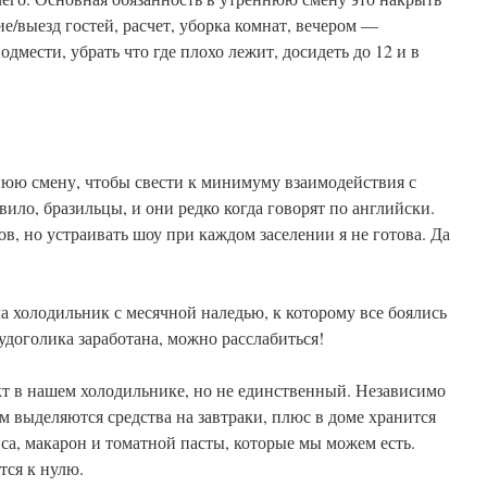
ие/выезд гостей, расчет, уборка комнат, вечером —
дмести, убрать что где плохо лежит, досидеть до 12 и в
нюю смену, чтобы свести к минимуму взаимодействия с
ило, бразильцы, и они редко когда говорят по английски.
в, но устраивать шоу при каждом заселении я не готова. Да
ла холодильник с месячной наледью, к которому все боялись
удоголика заработана, можно расслабиться!
кт в нашем холодильнике, но не единственный. Независимо
ам выделяются средства на завтраки, плюс в доме хранится
са, макарон и томатной пасты, которые мы можем есть.
тся к нулю.