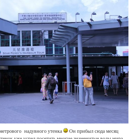
 метрового надувного утенка
Он прибыл сюда месяц
утенок уже успел посетить многие знаменитые воды мира,