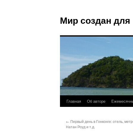
Мир создан для
Главная
Об авторе
Ежемесячны
←
Первый день в Гонконге: отель, метр
Натан Роуд и т.д.