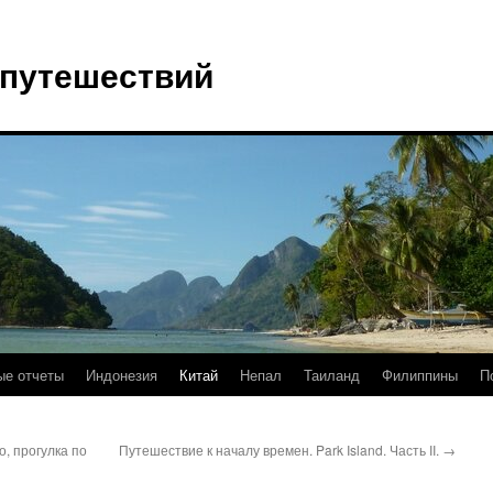
 путешествий
е отчеты
Индонезия
Китай
Непал
Таиланд
Филиппины
П
о, прогулка по
Путешествие к началу времен. Park Island. Часть II.
→