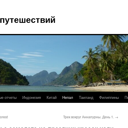
 путешествий
е отчеты
Индонезия
Китай
Непал
Таиланд
Филиппины
П
orest
Трек вокруг Аннапурны. День 1.
→