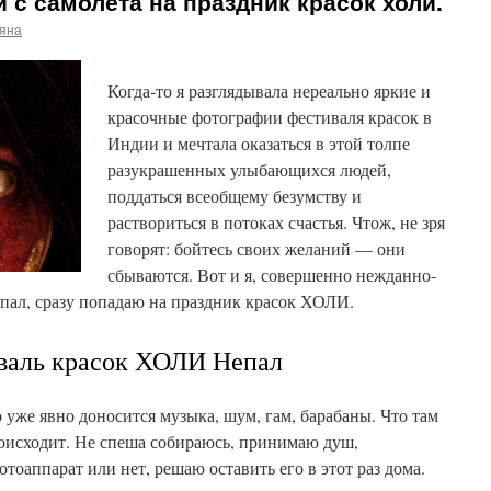
и с самолета на праздник красок холи.
ьяна
Когда-то я разглядывала нереально яркие и
красочные фотографии фестиваля красок в
Индии и мечтала оказаться в этой толпе
разукрашенных улыбающихся людей,
поддаться всеобщему безумству и
раствориться в потоках счастья. Чтож, не зря
говорят: бойтесь своих желаний — они
сбываются. Вот и я, совершенно нежданно-
епал, сразу попадаю на праздник красок ХОЛИ.
валь красок ХОЛИ Непал
о уже явно доносится музыка, шум, гам, барабаны. Что там
роисходит. Не спеша собираюсь, принимаю душ,
тоаппарат или нет, решаю оставить его в этот раз дома.