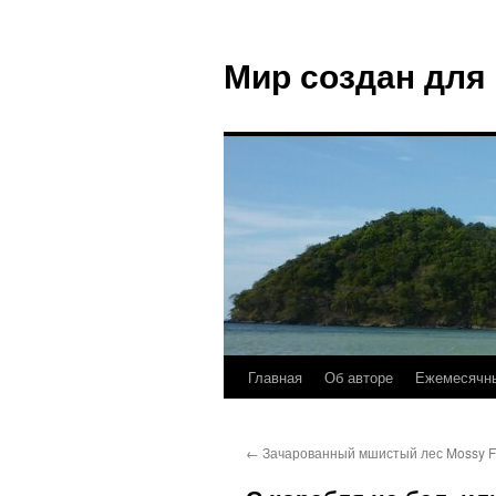
Мир создан для
Главная
Об авторе
Ежемесячны
←
Зачарованный мшистый лес Mossy F