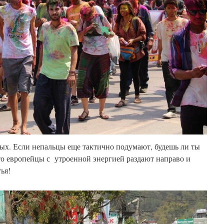
ых. Если непальцы еще тактично подумают, будешь ли ты
 то европейцы с утроенной энергией раздают направо и
ья!