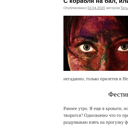
С корабля на бал, ил
Опубликовано
02.04.2020
автором
Тат
негаданно, только прилетев в Н
Фести
Раннее утро. Я еще в кровати, н
творится? Однозначно что-то п
раздумываю взять на прогулку фо