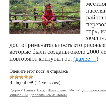
местно
населя
районы
перевод
гор», и
земли»
достопримечательность это рисовые
которые были созданы около 2000
повторяют контуры гор.
(далее…)
Оцените этот пост, я старалась
5
Rating: 4.9/
(12 votes cast)
Рубрика:
Банауэ
,
Батад
,
Филиппины
|
Метки:
достопримечате
Филиппины
|
Добавить комментарий