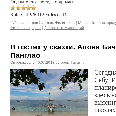
Оцените этот пост, я старалась
5
Rating: 4.9/
(12 votes cast)
Рубрика:
остров Панглао
,
Филиппины
|
Метки:
Панглао
,
прод
Филиппины
,
цены
|
Добавить комментарий
В гостях у сказки. Алона Бич
Панглао
Опубликовано
15.07.2019
автором
Татьяна
Сегодня
Себу. И
планир
здесь н
выясни
школах