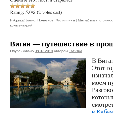
5
Rating: 5.0/
(2 votes cast)
Рубрика:
Багио
,
Полезное
,
Филиппины
|
Метки:
виза
,
стоимос
комментарий
Виган — путешествие в про
Опубликовано
08.07.2019
автором
Татьяна
В Виган
Этот го
изнача
моем п
Разгово
которы
смотре
в Каба