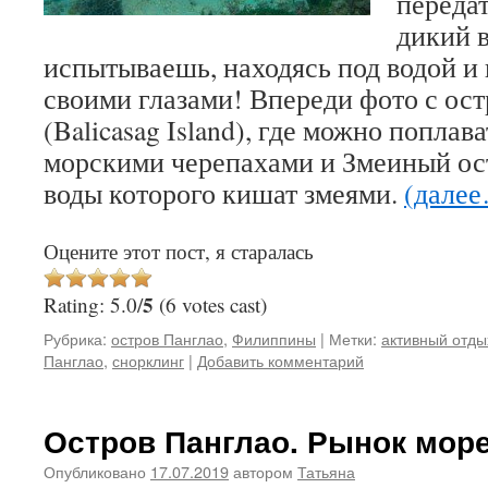
передат
дикий 
испытываешь, находясь под водой и 
своими глазами! Впереди фото с ост
(Balicasag Island), где можно попла
морскими черепахами и Змеиный остр
воды которого кишат змеями.
(дале
Оцените этот пост, я старалась
5
Rating: 5.0/
(6 votes cast)
Рубрика:
остров Панглао
,
Филиппины
|
Метки:
активный отды
Панглао
,
снорклинг
|
Добавить комментарий
Остров Панглао. Рынок мор
Опубликовано
17.07.2019
автором
Татьяна