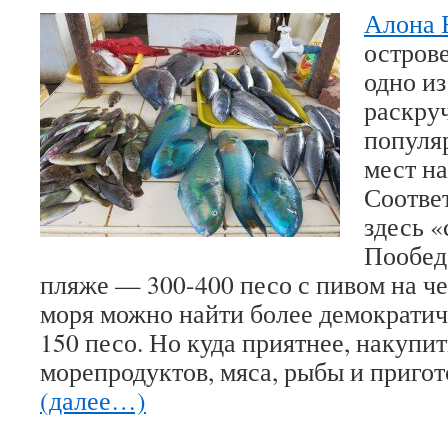
Алона 
остров
одно и
раскру
популя
мест н
Соотве
здесь 
Пообеда
пляже — 300-400 песо с пивом на че
моря можно найти более демократич
150 песо. Но куда приятнее, накупи
морепродуктов, мяса, рыбы и пригот
(далее…)