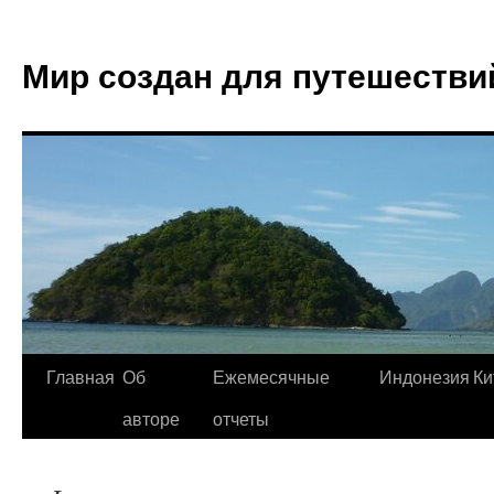
Мир создан для путешестви
Главная
Об
Ежемесячные
Индонезия
Ки
авторе
отчеты