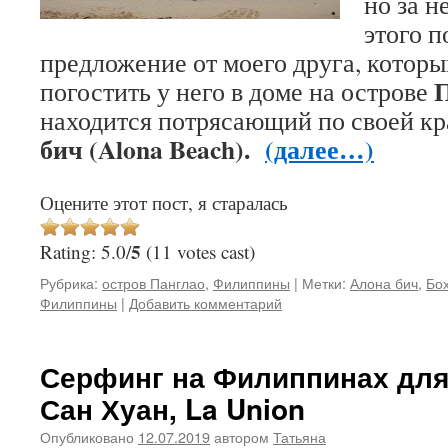
но за н
этого 
предложение от моего друга, котор
погостить у него в доме на острове
находится потрясающий по своей к
бич (Alona Beach).
(далее…)
Оцените этот пост, я старалась
5
Rating: 5.0/
(11 votes cast)
Рубрика:
остров Панглао
,
Филиппины
|
Метки:
Алона бич
,
Бо
Филиппины
|
Добавить комментарий
Серфинг на Филиппинах дл
Сан Хуан, La Union
Опубликовано
12.07.2019
автором
Татьяна