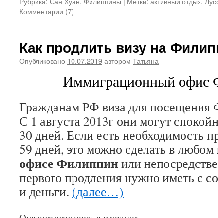
Рубрика:
Сан Хуан
,
Филиппины
|
Метки:
активный отдых
,
Лус
Комментарии (7)
Как продлить визу на Филип
Опубликовано
10.07.2019
автором
Татьяна
Иммиграционный офис 
Гражданам РФ виза для посещения 
С 1 августа 2013г они могут спокой
30 дней. Если есть необходимость пр
59 дней, это можно сделать в любом
офисе Филиппин
или непосредстве
первого продления нужно иметь с со
и деньги.
(далее…)
Оцените этот пост, я старалась