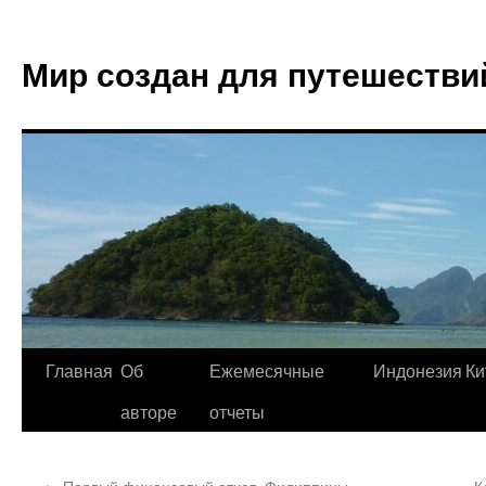
Мир создан для путешестви
Главная
Об
Ежемесячные
Индонезия
Ки
авторе
отчеты
←
Первый финансовый отчет. Филиппины
К