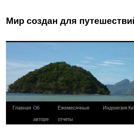
Мир создан для путешестви
Главная
Об
Ежемесячные
Индонезия
Ки
авторе
отчеты