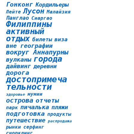
Гонконг
Кордильеры
Лусон
Лейте
Малайзия
Панглао
Сиаргао
Филиппины
активный
отдых
билеты
виза
вне географии
вокруг Аннапурны
города
вулканы
дайвинг
деревни
дорога
достопримеча
тельности
мумии
здоровье
острова
отчеты
пичалька
пляжи
парк
подготовка
продукты
путешествие
распродажа
рынки
серфинг
снорклинг