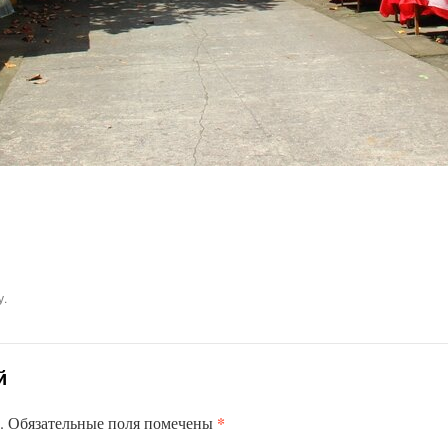
у.
й
*
н. Обязательные поля помечены