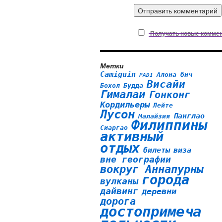
Получать новые коммент
Метки
Camiguin
Алона бич
PADI
Висайи
Бохол
Будда
Гималаи
Гонконг
Кордильеры
Лейте
Лусон
Панглао
Малайзия
Филиппины
Сиаргао
активный
отдых
билеты
виза
вне географии
вокруг Аннапурны
города
вулканы
дайвинг
деревни
дорога
достопримеча