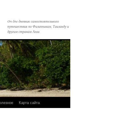
On-line дневник самостоятельного
путешествия по Филиппинам, Таиланду и
другим странам Азии
олезное
Карта сайта