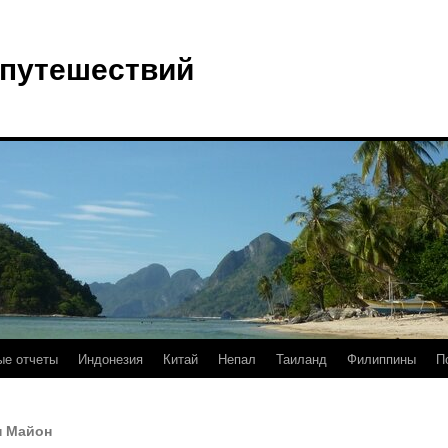
 путешествий
е отчеты
Индонезия
Китай
Непал
Таиланд
Филиппины
П
н Майон