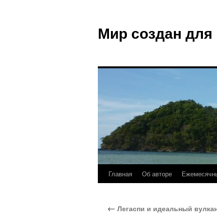
Мир создан для
Главная
Об авторе
Ежемесячны
←
Легаспи и идеальный вулка