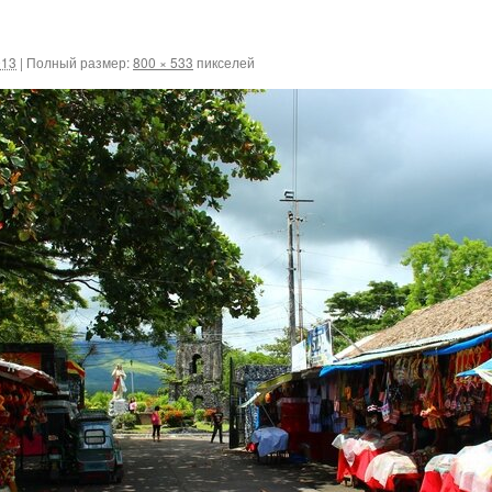
013
|
Полный размер:
800 × 533
пикселей