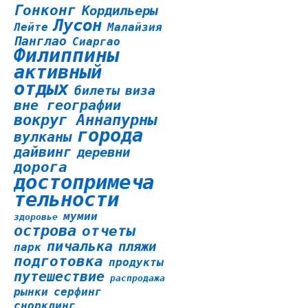
Гонконг
Кордильеры
Лусон
Лейте
Малайзия
Панглао
Сиаргао
Филиппины
активный
отдых
билеты
виза
вне географии
вокруг Аннапурны
города
вулканы
дайвинг
деревни
дорога
достопримеча
тельности
мумии
здоровье
острова
отчеты
пичалька
пляжи
парк
подготовка
продукты
путешествие
распродажа
рынки
серфинг
снорклинг