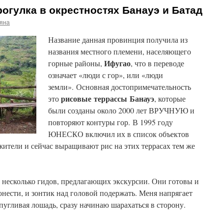
огулка в окрестностях Банауэ и Батад
ьяна
Название данная провинция получила из
названия местного племени, населяющего
Ифугао
горные районы,
, что в переводе
означает «люди с гор», или «люди
земли». Основная достопримечательность
рисовые террассы Банауэ
это
, которые
были созданы около 2000 лет ВРУЧНУЮ и
повторяют контуры гор.
В 1995 году
ЮНЕСКО включил их в список объектов
ители и сейчас выращивают рис на этих террасах тем же
т несколько гидов, предлагающих экскурсии. Они готовы и
онести, и зонтик над головой подержать. Меня напрягает
 пугливая лошадь, сразу начинаю шарахаться в сторону.