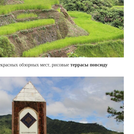
террасы повсюду
рекрасных обзорных мест, рисовые