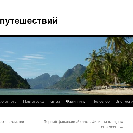
 путешествий
е отчеты
Подготовка
Китай
Филиппины
Полезное
Вне геог
ое знакомство
Первый финансовый отчет. Филиппины отдых
стоимость
→