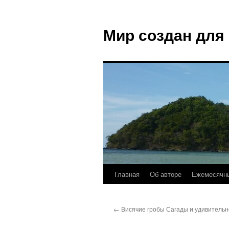
Мир создан для
Главная
Об авторе
Ежемесячны
←
Висячие гробы Сагады и удивительн