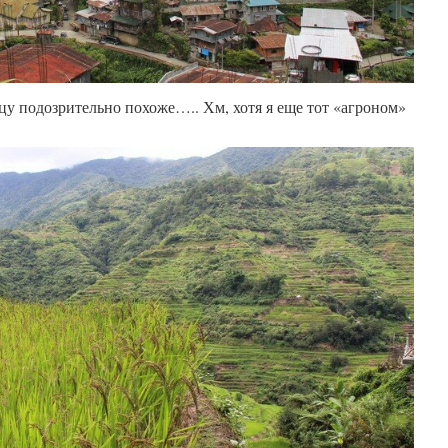
цу подозрительно похоже….. Хм, хотя я еще тот «агроном»