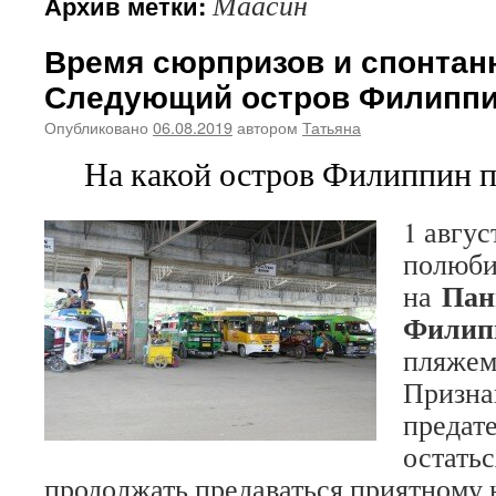
Маасин
Архив метки:
Время сюрпризов и спонтан
Следующий остров Филипп
Опубликовано
06.08.2019
автором
Татьяна
На какой остров Филиппин п
1 авгус
полюби
Пан
на
Фили
пляже
Призна
предат
остатьс
продолжать предаваться приятному 