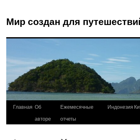
Мир создан для путешестви
Главная
Об
Ежемесячные
Индонезия
Ки
авторе
отчеты