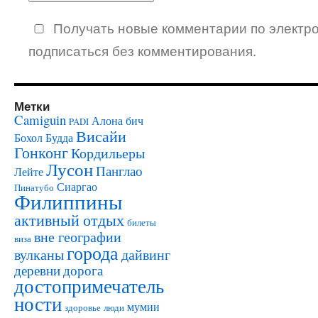
Получать новые комментарии по электро
подписаться без комментирования.
Метки
Camiguin
Алона бич
PADI
Висайи
Бохол
Будда
Гонконг
Кордильеры
Лусон
Панглао
Лейте
Сиаргао
Пинатубо
Филиппины
активный отдых
билеты
вне географии
виза
города
вулканы
дайвинг
деревни
дорога
достопримечатель
ности
мумии
здоровье
люди