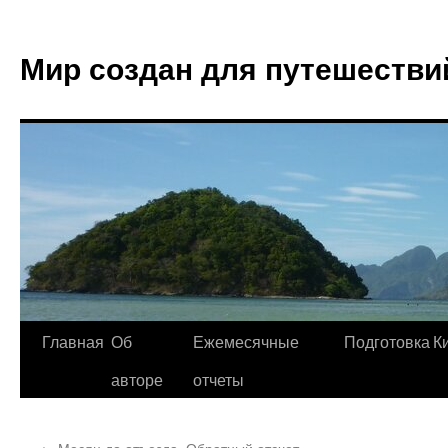
Мир создан для путешестви
Главная
Об
Ежемесячные
Подготовка
К
авторе
отчеты
←
Месяц до отъезда. Обратный отсчет