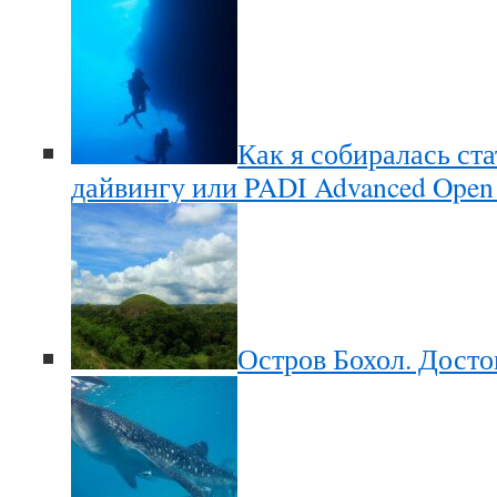
Как я собиралась ст
дайвингу или PADI Advanced Open
Остров Бохол. Дост