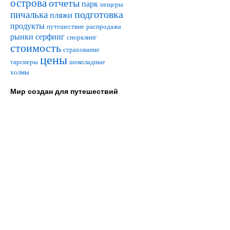
острова
отчеты
парк
пещеры
подготовка
пичалька
пляжи
продукты
путешествие
распродажа
рынки
серфинг
снорклинг
стоимость
страхование
цены
тарсиеры
шоколадные
холмы
Мир создан для путешествий