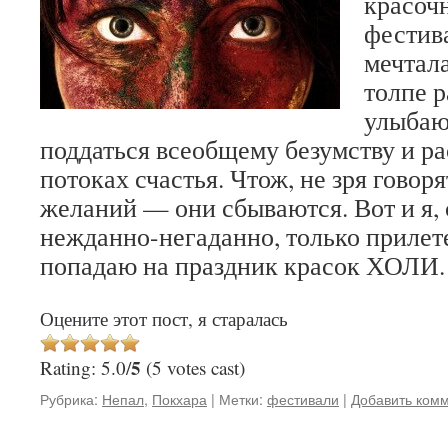
красоч
фестив
мечтала
толпе 
улыбаю
поддаться всеобщему безумству и ра
потоках счастья. Чтож, не зря говоря
желаний — они сбываются. Вот и я,
нежданно-негаданно, только прилете
попадаю на праздник красок ХОЛИ
Оцените этот пост, я старалась
5
Rating: 5.0/
(5 votes cast)
Рубрика:
Непал
,
Покхара
|
Метки:
фестивали
|
Добавить ком