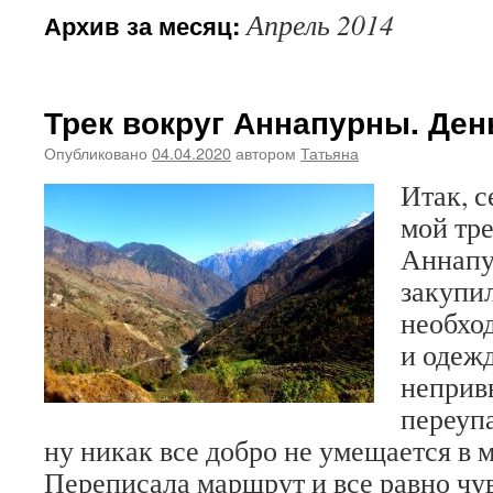
Апрель 2014
Архив за месяц:
Трек вокруг Аннапурны. День
Опубликовано
04.04.2020
автором
Татьяна
Итак, с
мой тре
Аннапу
закупи
необхо
и одежд
неприв
переуп
ну никак все добро не умещается в 
Переписала маршрут и все равно чу