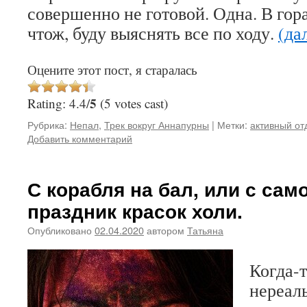
совершенно не готовой. Одна. В гор
чтож, буду выяснять все по ходу.
(да
Оцените этот пост, я старалась
5
Rating: 4.4/
(5 votes cast)
Рубрика:
Непал
,
Трек вокруг Аннапурны
|
Метки:
активный от
Добавить комментарий
С корабля на бал, или с сам
праздник красок холи.
Опубликовано
02.04.2020
автором
Татьяна
Когда-т
нереал