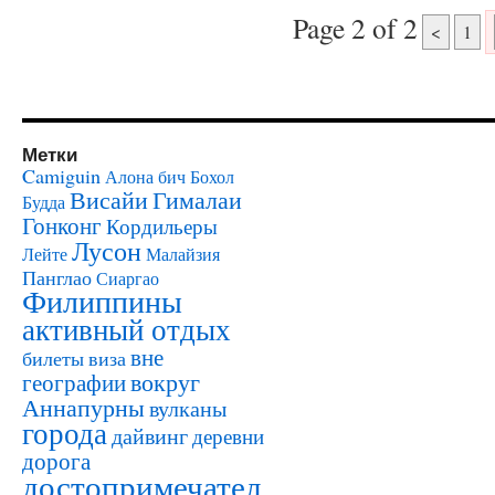
Page 2 of 2
<
1
Метки
Camiguin
Алона бич
Бохол
Висайи
Гималаи
Будда
Гонконг
Кордильеры
Лусон
Лейте
Малайзия
Панглао
Сиаргао
Филиппины
активный отдых
вне
билеты
виза
вокруг
географии
Аннапурны
вулканы
города
дайвинг
деревни
дорога
достопримечател