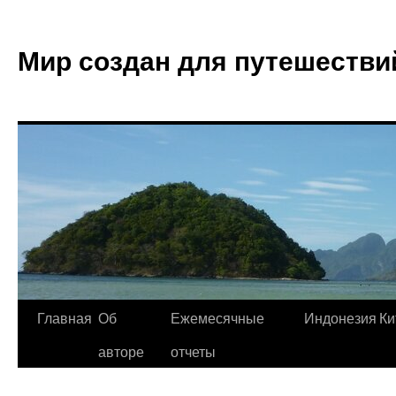
Мир создан для путешестви
Главная
Об
Ежемесячные
Индонезия
Ки
авторе
отчеты