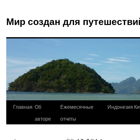
Мир создан для путешестви
Главная
Об
Ежемесячные
Индонезия
Ки
авторе
отчеты