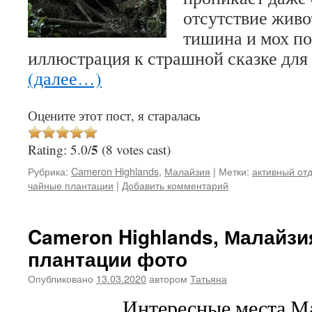
отсутствие жив
тишина и мох п
иллюстрация к страшной сказке дл
(далее…)
Оцените этот пост, я старалась
5
Rating: 5.0/
(8 votes cast)
Рубрика:
Cameron Highlands
,
Малайзия
|
Метки:
активный от
чайные плантации
|
Добавить комментарий
Cameron Highlands, Малайзи
плантации фото
Опубликовано
13.03.2020
автором
Татьяна
Интересные места М