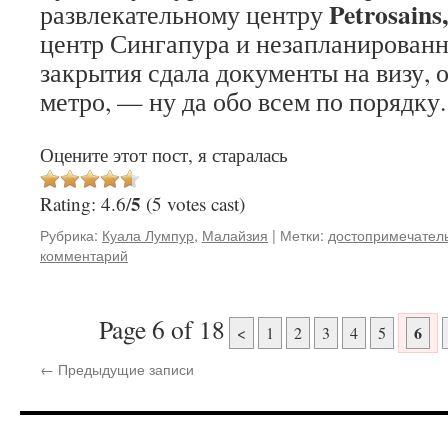
Petrosains
развлекательному центру
центр Сингапура и незапланированн
закрытия сдала документы на визу, 
метро, — ну да обо всем по порядку
Оцените этот пост, я старалась
5
Rating: 4.6/
(5 votes cast)
Рубрика:
Куала Лумпур
,
Малайзия
|
Метки:
достопримечател
комментарий
Page 6 of 18
6
<
1
2
3
4
5
←
Предыдущие записи