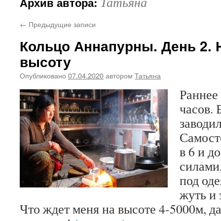
Татьяна
Архив автора:
←
Предыдущие записи
Кольцо Аннапурны. День 2.
высоту
Опубликовано
07.04.2020
автором
Татьяна
Раннее 
часов. 
заводил
Самост
в 6 и д
силами,
под оде
жуть и 
Что ждет меня на высоте 4-5000м, д