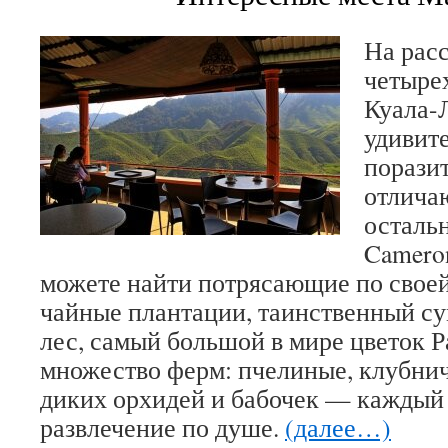
На рас
четырех
Куала-
удивит
порази
отлича
осталь
Cameron
можете найти потрясающие по своей
чайные плантации, таинственный 
лес, самый большой в мире цветок 
множество ферм: пчелиные, клубнич
диких орхидей и бабочек — каждый 
развлечение по душе.
(далее…)