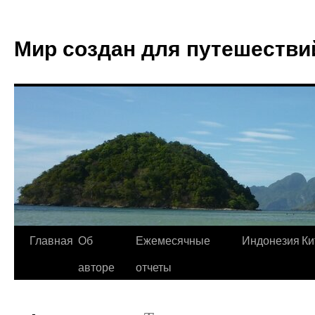
Мир создан для путешестви
Главная
Об
Ежемесячные
Индонезия
Ки
авторе
отчеты