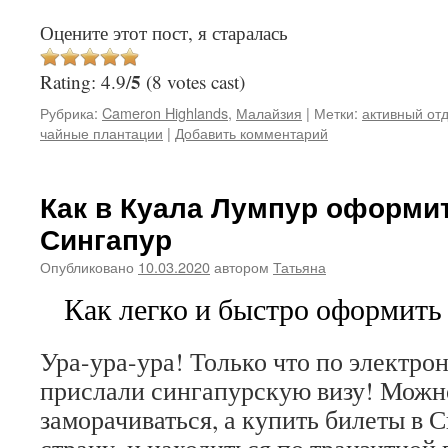
Оцените этот пост, я старалась
5
Rating: 4.9/
(8 votes cast)
Рубрика:
Cameron Highlands
,
Малайзия
|
Метки:
активный от
чайные плантации
|
Добавить комментарий
Как в Куала Лумпур оформит
Сингапур
Опубликовано
10.03.2020
автором
Татьяна
Как легко и быстро оформить
Ура-ура-ура! Только что по электро
прислали сингапурскую визу! Можно
заморачиваться, а купить билеты в 