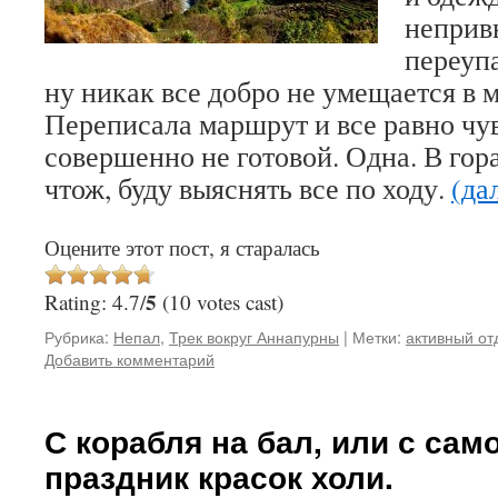
неприв
переуп
ну никак все добро не умещается в 
Переписала маршрут и все равно чу
совершенно не готовой. Одна. В гор
чтож, буду выяснять все по ходу.
(да
Оцените этот пост, я старалась
5
Rating: 4.7/
(10 votes cast)
Рубрика:
Непал
,
Трек вокруг Аннапурны
|
Метки:
активный от
Добавить комментарий
С корабля на бал, или с сам
праздник красок холи.