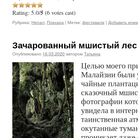
5
Rating: 5.0/
(6 votes cast)
Рубрика:
Непал
,
Покхара
|
Метки:
фестивали
|
Добавить ком
Зачарованный мшистый лес 
Опубликовано
16.03.2020
автором
Татьяна
Целью моего при
Малайзии были 
чайные плантац
сказочный мшис
фотографии кото
увидела в интер
таинственная ат
окутанные туман
проникает даже 