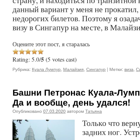
страну, и находиться по транзитной 
данный вариант у меня не прокатил,
недорогих билетов. Поэтому я озада
визу в Сингапур на месте, в Малайз
Оцените этот пост, я старалась
5
Rating: 5.0/
(5 votes cast)
Рубрика:
Куала Лумпур
,
Малайзия
,
Сингапур
|
Метки:
виза
,
С
Башни Петронас Куала-Лумпу
Да и вообще, день удался!
Опубликовано
07.03.2020
автором
Татьяна
Только что верну
задних ног. Уст