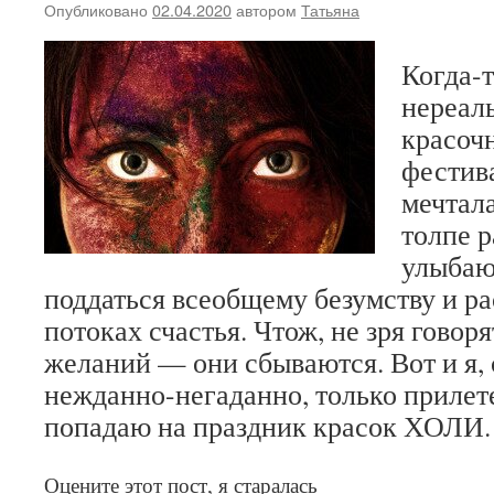
Опубликовано
02.04.2020
автором
Татьяна
Когда-т
нереал
красоч
фестив
мечтала
толпе 
улыбаю
поддаться всеобщему безумству и ра
потоках счастья. Чтож, не зря говоря
желаний — они сбываются. Вот и я,
нежданно-негаданно, только прилете
попадаю на праздник красок ХОЛИ
Оцените этот пост, я старалась