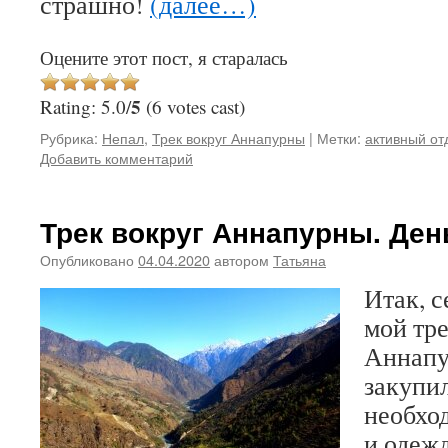
страшно!
(далее…)
Оцените этот пост, я старалась
5
Rating: 5.0/
(6 votes cast)
Рубрика:
Непал
,
Трек вокруг Аннапурны
|
Метки:
активный от
Добавить комментарий
Трек вокруг Аннапурны. День
Опубликовано
04.04.2020
автором
Татьяна
Итак, с
мой тре
Аннапу
закупи
необхо
и одежд