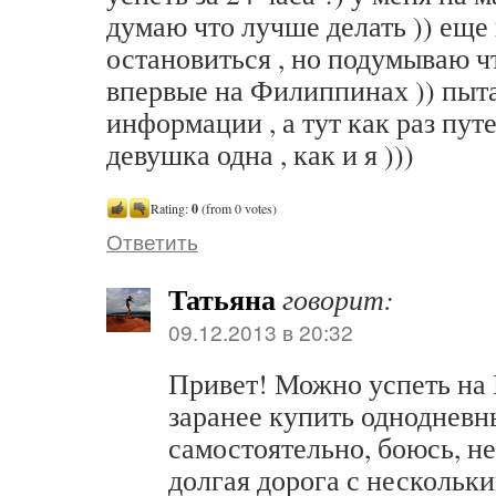
думаю что лучше делать )) еще
остановиться , но подумываю ч
впервые на Филиппинах )) пыт
информации , а тут как раз пу
девушка одна , как и я )))
Rating:
0
(from 0 votes)
Ответить
Татьяна
говорит:
09.12.2013 в 20:32
Привет! Можно успеть на 
заранее купить однодневн
самостоятельно, боюсь, н
долгая дорога с нескольк