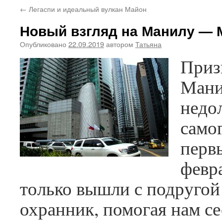
←
Легаспи и идеальный вулкан Майон
Новый взгляд на Манилу — 
Опубликовано
22.09.2019
автором
Татьяна
Приз
Мани
недо
самог
перв
февра
только вышли с подругой 
охранник, помогая нам сес