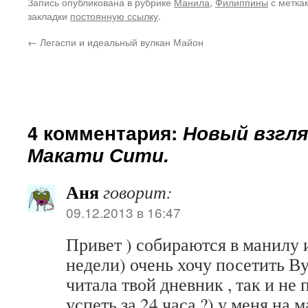
Запись опубликована в рубрике
Манила
,
Филиппины
с метк
закладки
постоянную ссылку
.
←
Легаспи и идеальный вулкан Майон
4 комментария:
Новый взгля
Макати Сити.
Аня
говорит:
09.12.2013 в 16:47
Привет ) собираются в манилу и
недели) очень хочу посетить В
читала твой дневник , так и не 
успеть за 24 часа ?) у меня на 