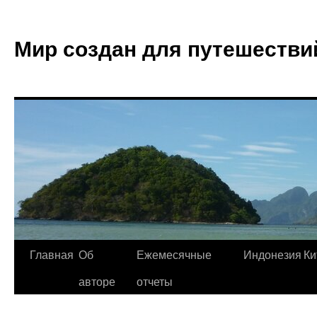
Мир создан для путешестви
Главная
Об
Ежемесячные
Индонезия
Ки
авторе
отчеты