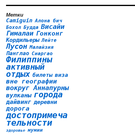
Метки
Camiguin
Алона бич
Висайи
Бохол
Будда
Гималаи
Гонконг
Кордильеры
Лейте
Лусон
Малайзия
Панглао
Сиаргао
Филиппины
активный
отдых
билеты
виза
вне географии
вокруг Аннапурны
города
вулканы
дайвинг
деревни
дорога
достопримеча
тельности
мумии
здоровье