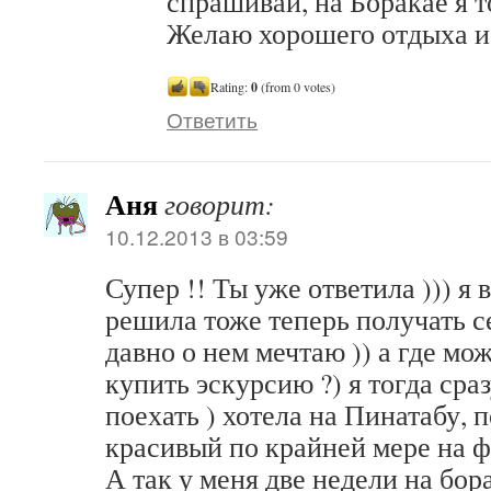
спрашивай, на Боракае я т
Желаю хорошего отдыха и
Rating:
0
(from 0 votes)
Ответить
Аня
говорит:
10.12.2013 в 03:59
Супер !! Ты уже ответила ))) я в
решила тоже теперь получать с
давно о нем мечтаю )) а где мо
купить эскурсию ?) я тогда сра
поехать ) хотела на Пинатабу, 
красивый по крайней мере на ф
А так у меня две недели на бор