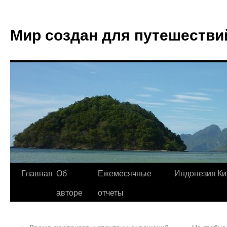
Мир создан для путешестви
Главная
Об
Ежемесячные
Индонезия
Ки
авторе
отчеты
←
Время сюрпризов и спонтанных решений.
На гребне