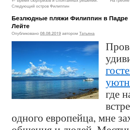
Следующий остров Филиппин
Безлюдные пляжи Филиппин в Падре
Лейте
Опубликовано
08.08.2019
автором
Татьяна
Пров
удив
гост
уютн
где н
встр
одного европейца, мне за
общения и людей. Местны