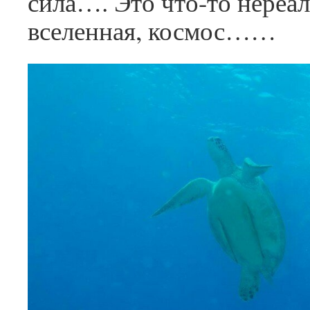
сила…. Это что-то нереал
вселенная, космос……