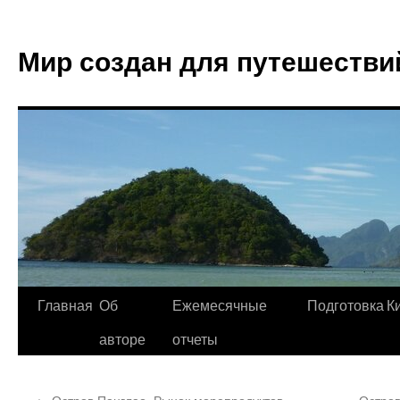
Мир создан для путешестви
Главная
Об
Ежемесячные
Подготовка
К
авторе
отчеты
←
Остров Панглао. Рынок морепродуктов
Остров