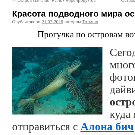
Красота подводного мира ос
Опубликовано
21.07.2019
автором
Татьяна
Прогулка по островам во
Сего
мног
фото
дайв
остр
куда
Алона бич
отправиться с