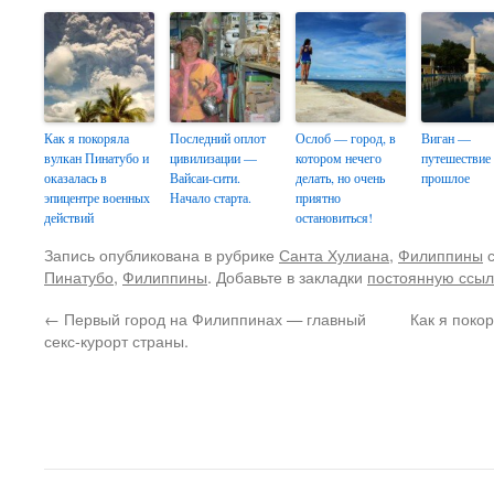
Как я покоряла
Последний оплот
Ослоб — город, в
Виган —
вулкан Пинатубо и
цивилизации —
котором нечего
путешествие
оказалась в
Вайсаи-сити.
делать, но очень
прошлое
эпицентре военных
Начало старта.
приятно
действий
остановиться!
Запись опубликована в рубрике
Санта Хулиана
,
Филиппины
с
Пинатубо
,
Филиппины
. Добавьте в закладки
постоянную ссыл
←
Первый город на Филиппинах — главный
Как я поко
секс-курорт страны.