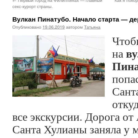
секс-курорт страны.
Вулкан Пинатубо. Начало старта — д
Опубликовано
19.06.2019
автором
Татьяна
Чтоб
в
на
Пина
попас
Сант
отку
все экскурсии. Дорога от
Санта Хулианы заняла у ме