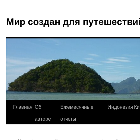
Мир создан для путешестви
Главная
Об
Ежемесячные
Индонезия
Ки
авторе
отчеты
←
Первый город на Филиппинах — главный
Как я поко