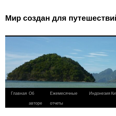
Мир создан для путешестви
Главная
Об
Ежемесячные
Индонезия
Ки
авторе
отчеты