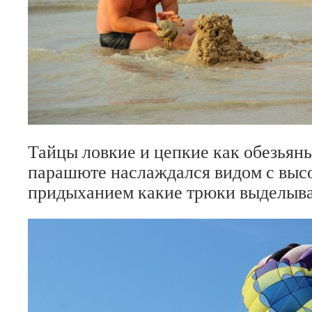
Тайцы ловкие и цепкие как обезья
парашюте наслаждался видом с высо
придыханием какие трюки выделыва