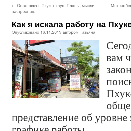
←
Остановка в Пхукет-таун. Планы, мысли,
Мотопобег
настроения.
Как я искала работу на Пхук
Опубликовано
16.11.2019
автором
Татьяна
Сего
вам 
зако
поис
Пхук
обще
представление об уровне 
графике работы.