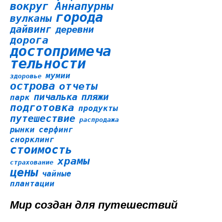
вокруг Аннапурны
города
вулканы
дайвинг
деревни
дорога
достопримеча
тельности
мумии
здоровье
острова
отчеты
пичалька
пляжи
парк
подготовка
продукты
путешествие
распродажа
рынки
серфинг
снорклинг
стоимость
храмы
страхование
цены
чайные
плантации
Мир создан для путешествий