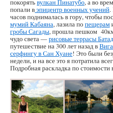
покорять
вулкан Пинатубо
, а во вре
попали в
эпицентр военных учений
.
часов поднималась в гору, чтобы по
мумий Кабаяна
, лазила по
пещерам
гробы Сагады
, прошла пешком 40км
чудо света —
рисовые террасы Бата
путешествие на 300 лет назад в
Вига
серфингу в Сан Хуане
! Это были б
недели, и на все это я потратила все
Подробная раскладка по стоимости 