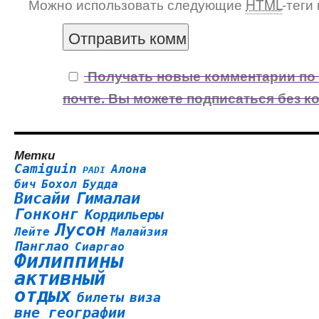
Можно использовать следующие
HTML
-теги
Получать новые комментарии по
почте. Вы можете подписаться без к
Метки
Camiguin
Алона
PADI
бич
Бохол
Будда
Висайи
Гималаи
Гонконг
Кордильеры
Лусон
Лейте
Малайзия
Панглао
Сиаргао
Филиппины
активный
отдых
билеты
виза
вне географии