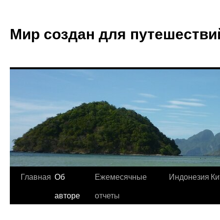
Мир создан для путешестви
Главная
Об
Ежемесячные
Индонезия
Ки
авторе
отчеты