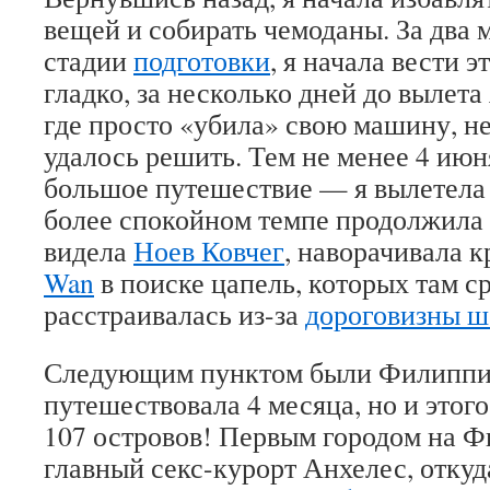
вещей и собирать чемоданы. За два м
стадии
подготовки
, я начала вести э
гладко, за несколько дней до вылета
где просто «убила» свою машину, н
удалось решить. Тем не менее 4 июн
большое путешествие — я вылетела
более спокойном темпе продолжила и
видела
Ноев Ковчег
, наворачивала 
Wan
в поиске цапель, которых там ср
расстраивалась из-за
дороговизны ш
Следующим пунктом были Филиппин
путешествовала 4 месяца, но и этого
107 островов! Первым городом на Ф
главный секс-курорт Анхелес, откуд